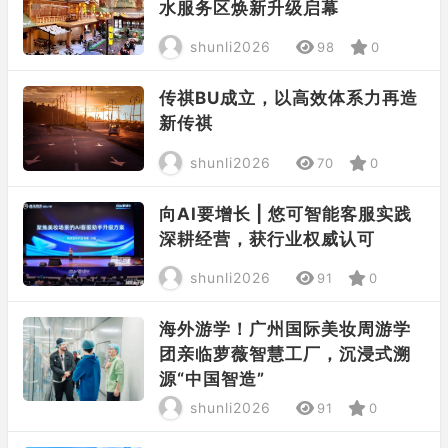
水服务区焕新升级启幕
shunli2026
98
0
传祺BU成立，以高效体系力再造
新传祺
shunli2026
70
0
向AI要增长 | 悠可智能客服实践
深耕经营，获行业权威认可
shunli2026
91
0
海外游学！广州国际美妆周游学
团亲临萝薇智慧工厂，沉浸式溯
源“中国智造”
shunli2026
91
0