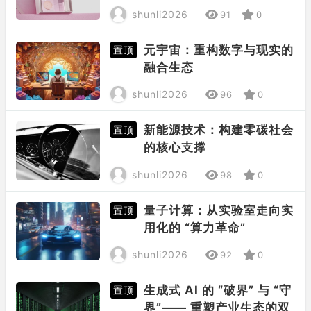
shunli2026
91
0
元宇宙：重构数字与现实的
置顶
融合生态
shunli2026
96
0
新能源技术：构建零碳社会
置顶
的核心支撑
shunli2026
98
0
量子计算：从实验室走向实
置顶
用化的 “算力革命”
shunli2026
92
0
生成式 AI 的 “破界” 与 “守
置顶
界”—— 重塑产业生态的双