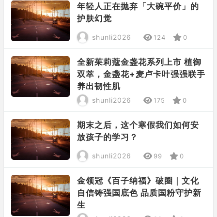
年轻人正在抛弃「大碗平价」的
护肤幻觉
shunli2026
124
0
全新茱莉蔻金盏花系列上市 植御
双萃，金盏花+麦卢卡叶强强联手
养出韧性肌
shunli2026
175
0
期末之后，这个寒假我们如何安
放孩子的学习？
shunli2026
99
0
金领冠《百子纳福》破圈｜文化
自信铸强国底色 品质国粉守护新
生