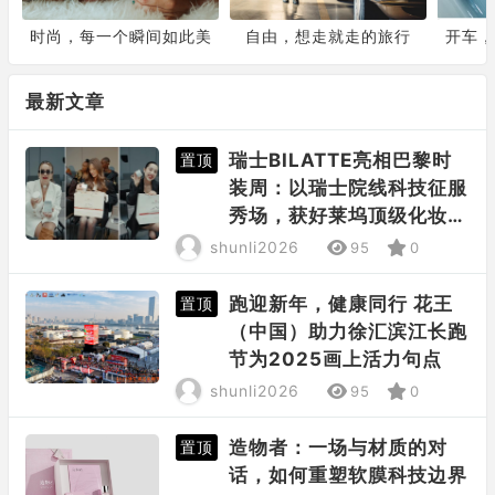
时尚，每一个瞬间如此美
自由，想走就走的旅行
开车，
妙
最新文章
瑞士BILATTE亮相巴黎时
置顶
装周：以瑞士院线科技征服
秀场，获好莱坞顶级化妆师
挚荐
shunli2026
95
0
跑迎新年，健康同行 花王
置顶
（中国）助力徐汇滨江长跑
节为2025画上活力句点
shunli2026
95
0
造物者：一场与材质的对
置顶
话，如何重塑软膜科技边界