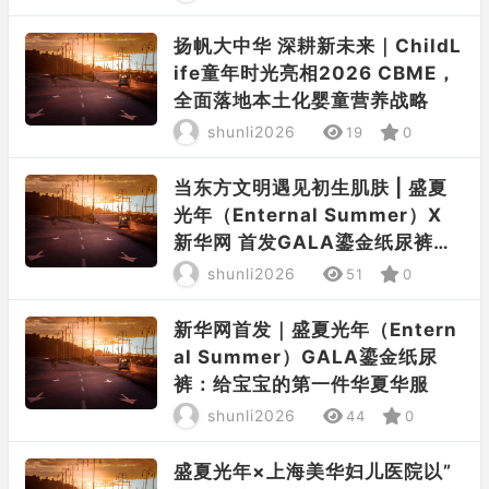
扬帆大中华 深耕新未来｜ChildL
ife童年时光亮相2026 CBME，
全面落地本土化婴童营养战略
shunli2026
19
0
当东方文明遇见初生肌肤 | 盛夏
光年（Enternal Summer）X
新华网 首发GALA鎏金纸尿裤，
以文化符号重构婴品美学
shunli2026
51
0
新华网首发｜盛夏光年（Entern
al Summer）GALA鎏金纸尿
裤：给宝宝的第一件华夏华服
shunli2026
44
0
盛夏光年×上海美华妇儿医院以”