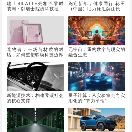
瑞士BILATTE亮相巴黎时
跑迎新年，健康同行 花王
装周：以瑞士院线科技征服
（中国）助力徐汇滨江长跑
秀场，获好莱坞顶级化妆师
节为2025画上活力句点
挚荐
造物者：一场与材质的对
元宇宙：重构数字与现实的
话，如何重塑软膜科技边界
融合生态
新能源技术：构建零碳社会
量子计算：从实验室走向实
的核心支撑
用化的 “算力革命”