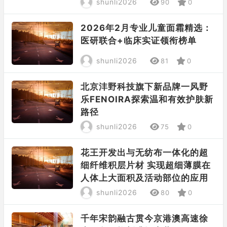
shunli2026
90
0
2026年2月专业儿童面霜精选：
医研联合+临床实证领衔榜单
shunli2026
81
0
北京沣野科技旗下新品牌一风野
乐FENOIRA探索温和有效护肤新
路径
shunli2026
75
0
花王开发出与无纺布一体化的超
细纤维积层片材 实现超细薄膜在
人体上大面积及活动部位的应用
shunli2026
80
0
千年宋韵融古贯今京港澳高速徐