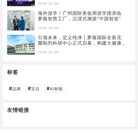
2026-02-05
海外游学！广州国际美妆周游学团亲临
萝薇智慧工厂，沉浸式溯源“中国智造”
2026-02-04
引领未来，定义纯净 | 萝薇国际全新无
菌制剂科研中心正式启幕，构建大健康
产业新基石
2026-02-04
标签
#
#
#
品牌
宝石
AI智能
友情链接