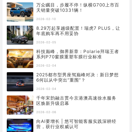
万众瞩目，步履不停！纵横G700上市百
天销量突破10331辆！
2026-02-10
8.29万起享越级配置！瑞虎7 PLUS，让
年底购车再不用妥协
2026-02-05
科技巅峰，御界新章：Polarie拜瑞王者
系列P70窗膜重塑车膜行业标准
2026-02-04
2025都市型男座驾巅峰对决：新日梦想
6何以从中突出“重围”？
2026-02-04
千年宋韵融古贯今京港澳高速徐水服务
区焕新升级启幕
2026-02-06
向AI要增长 | 悠可智能客服实践深耕经
营，获行业权威认可