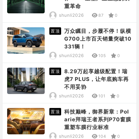
重革命
shunli2026
87
0
万众瞩目，步履不停！纵横
置顶
G700上市百天销量突破10
331辆！
shunli2026
105
0
8.29万起享越级配置！瑞
置顶
虎7 PLUS，让年底购车再
不用妥协
shunli2026
101
0
科技巅峰，御界新章：Pol
置顶
arie拜瑞王者系列P70窗膜
重塑车膜行业标准
shunli2026
104
0