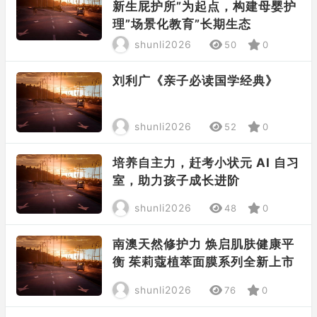
新生屁护所”为起点，构建母婴护
理”场景化教育”长期生态
shunli2026
50
0
刘利广《亲子必读国学经典》
shunli2026
52
0
培养自主力，赶考小状元 AI 自习
室，助力孩子成长进阶
shunli2026
48
0
南澳天然修护力 焕启肌肤健康平
衡 茱莉蔻植萃面膜系列全新上市
shunli2026
76
0