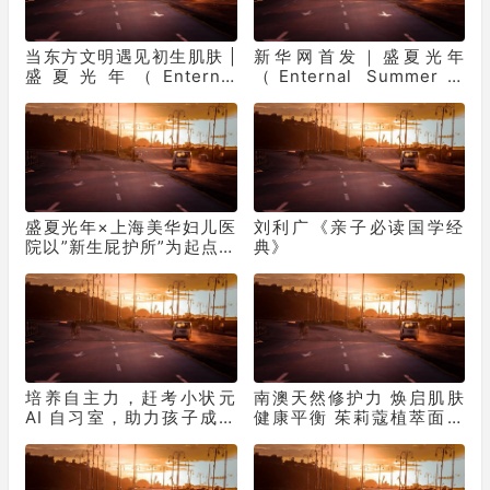
当东方文明遇见初生肌肤 |
新华网首发｜盛夏光年
盛夏光年（Enternal
（Enternal Summer）
Summer）X 新华网 首发
GALA鎏金纸尿裤：给宝宝
GALA鎏金纸尿裤，以文化
的第一件华夏华服
符号重构婴品美学
盛夏光年×上海美华妇儿医
刘利广《亲子必读国学经
院以”新生屁护所”为起点，
典》
构建母婴护理”场景化教育”
长期生态
培养自主力，赶考小状元
南澳天然修护力 焕启肌肤
AI 自习室，助力孩子成长
健康平衡 茱莉蔻植萃面膜
进阶
系列全新上市