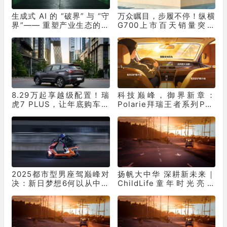
生成式 AI 的 “破界” 与 “守
万众瞩目，步履不停！纵横
界”—— 重塑产业生态的双
G700上市百天销量突破
重革命
10331辆！
8.29万起享越级配置！瑞
科技巅峰，御界新章：
虎7 PLUS，让年底购车再
Polarie拜瑞王者系列P70
不用妥协
窗膜重塑车膜行业标准
2025都市型男座驾巅峰对
扬帆大中华 深耕新未来｜
决：新日梦想6何以从中突
ChildLife童年时光亮相
出“重围”？
2026 CBME，全面落地本
土化婴童营养战略