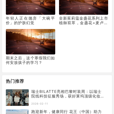
年轻人正在抛弃「大碗平
全新茱莉蔻金盏花系列上市
价」的护肤幻觉
植御双萃，金盏花+麦卢卡
叶强强联手 养出韧性肌
期末之后，这个寒假我们如
何安放孩子的学习？
热门推荐
瑞士BILATTE亮相巴黎时装周：以瑞士
院线科技征服秀场，获好莱坞顶级化妆
师挚荐
2026-02-11
跑迎新年，健康同行 花王（中国）助力