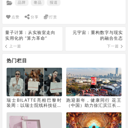
品牌
奢品
报道
点赞
分享
打赏
量子计算：从实验室走向
元宇宙：重构数字与现实
实用化的 “算力革命”
的融合生态
上一篇
下一篇
热门栏目
瑞士BILATTE亮相巴黎时
跑迎新年，健康同行 花王
装周：以瑞士院线科技征服
（中国）助力徐汇滨江长跑
秀场，获好莱坞顶级化妆师
节为2025画上活力句点
挚荐