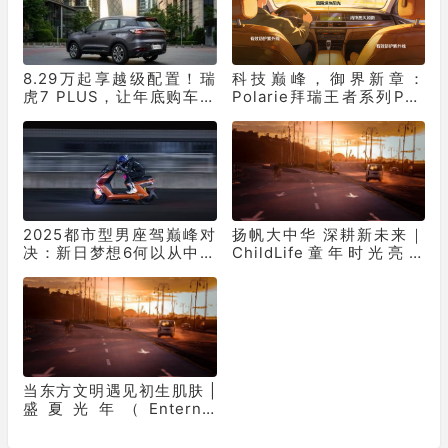
8.29万起享越级配置！瑞
科技巅峰，御界新章：
虎7 PLUS，让年底购车再
Polarie拜瑞王者系列P70
不用妥协
窗膜重塑车膜行业标准
2025都市型男座驾巅峰对
扬帆大中华 深耕新未来｜
决：新日梦想6何以从中突
ChildLife童年时光亮相
出“重围”？
2026 CBME，全面落地本
土化婴童营养战略
当东方文明遇见初生肌肤 |
盛夏光年（Enternal
Summer）X 新华网 首发
GALA鎏金纸尿裤，以文化