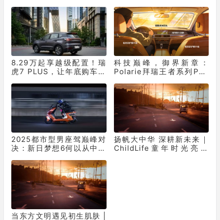
重革命
10331辆！
8.29万起享越级配置！瑞
科技巅峰，御界新章：
虎7 PLUS，让年底购车再
Polarie拜瑞王者系列P70
不用妥协
窗膜重塑车膜行业标准
2025都市型男座驾巅峰对
扬帆大中华 深耕新未来｜
决：新日梦想6何以从中突
ChildLife童年时光亮相
出“重围”？
2026 CBME，全面落地本
土化婴童营养战略
当东方文明遇见初生肌肤 |