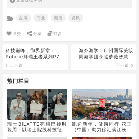
品牌
商业
潮流
资讯
点赞
分享
打赏
科技巅峰，御界新章：
海外游学！广州国际美妆
Polarie拜瑞王者系列P70
周游学团亲临萝薇智慧工
窗膜重塑车膜行业标准
厂，沉浸式溯源“中国智造”
上一篇
下一篇
热门栏目
瑞士BILATTE亮相巴黎时
跑迎新年，健康同行 花王
装周：以瑞士院线科技征服
（中国）助力徐汇滨江长跑
秀场，获好莱坞顶级化妆师
节为2025画上活力句点